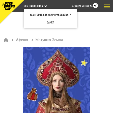
СПБ Грибоедова
+7 (812) 504-80-43
Ваш город СПб (бар Грибоедова)?
Да
Нет
Афиша
Матушка Земля