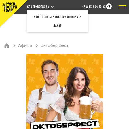
СПБ Грибоедова
+7 (812) 504-80-43
Ваш город СПб (бар Грибоедова)?
Да
Нет
Афиша
Октобер фест