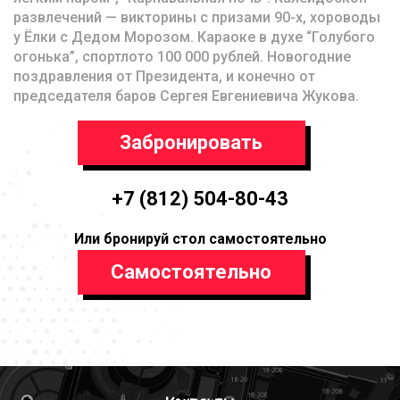
развлечений — викторины с призами 90-х, хороводы
у Ёлки с Дедом Морозом. Караоке в духе “Голубого
огонька”, спортлото 100 000 рублей. Новогодние
поздравления от Президента, и конечно от
председателя баров Сергея Евгениевича Жукова.
Забронировать
+7 (812) 504-80-43
Или бронируй стол самостоятельно
Самостоятельно