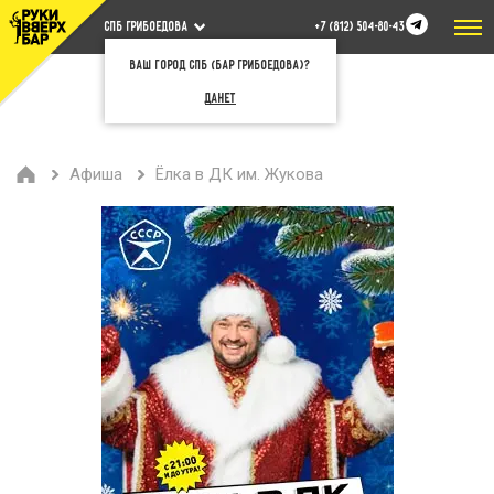
СПБ Грибоедова
+7 (812) 504-80-43
Ваш город СПб (бар Грибоедова)?
Да
Нет
Афиша
Ёлка в ДК им. Жукова